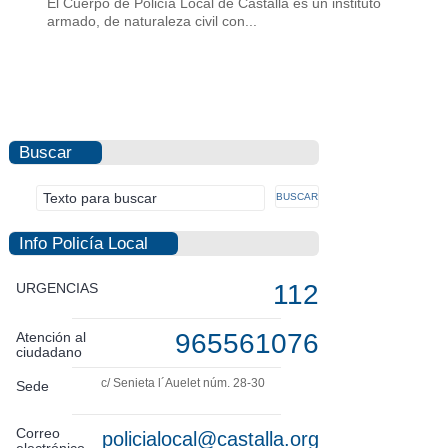
El Cuerpo de Policía Local de Castalla es un instituto
armado, de naturaleza civil con...
Buscar
Info Policía Local
112
URGENCIAS
965561076
Atención al
ciudadano
c/ Senieta l´Auelet núm. 28-30
Sede
Correo
policialocal@castalla.org