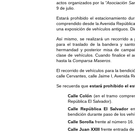
actos organizados por la
“Asociación San
9 de julio.
Estará prohibido el estacionamiento du
comprendido desde la Avenida República 
una exposición de vehículos antiguos. Dic
Así mismo, se realizará un recorrido a 
para el traslado de la bandera y san
hermandad y posterior misa de campaña
clase de vehículos. Cuando finalice el a
hasta la
Comparsa Maseros
.
El recorrido de vehículos para la bendició
calle Cervantes, calle Jaime I, Avenida R
Se recuerda que
estará prohibido el e
Calle Colón
(en el tramo compren
República El Salvador).
Calle República El Salvador
en 
bendición durante paso de los vehí
Calle Sorolla
frente al número 16.
Calle Juan XXIII
frente entrada d